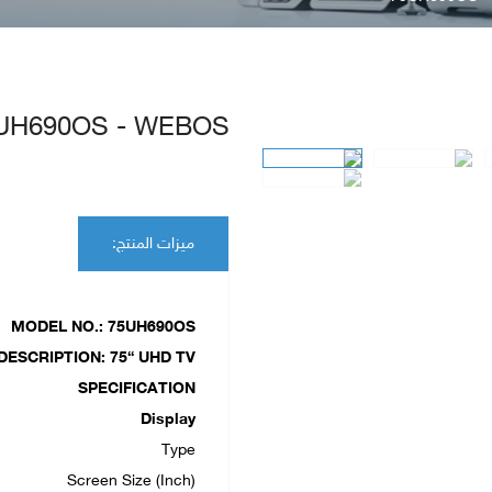
UH690OS - WEBOS
ميزات المنتج:
MODEL NO.: 75UH690OS
DESCRIPTION: 75“ UHD TV
SPECIFICATION
Display
Type
Screen Size (Inch)