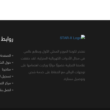
روابط 
نفتخر لكوننا الموزع المحلي الأول وبطابع عالمي
الصفحة ال
في مجال الأدوات الكهربائية المنزلية. لقد حققت
حول الشرك
علامتنا التجارية حضورًا دوليًا وركزت اهتمامها على
» متاجرنا
توجهات الزبائن مع الحفاظ على خدمة شحن
تسجيل الم
وتوصيل ممتازة.
مركز التحم
» اتصل بنا