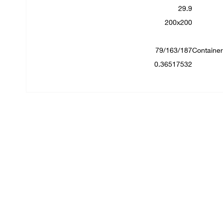
29.9
200x200
79/163/187
Containe
0.36517532