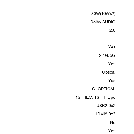
20W(10Wx2)
Dolby AUDIO
2.0
Yes
2.4G/5G
Yes
Optical
Yes
1S--OPTICAL
1S---IEC, 1S---F type
USB2.0x2
HDMI2.0x3
No
Yes