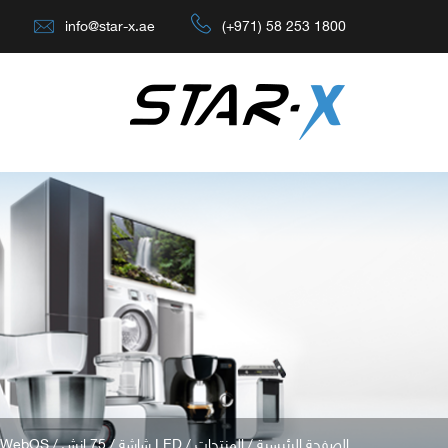
info@star-x.ae
(+971) 58 253 1800
/ 75UH690OS - WebOS
75 انش
/
LED شاشة
/
المنتجات
/
الصفحة الرئيسية