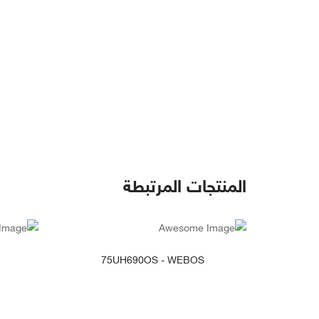
المنتجات المرتبطة
انظر التفاصيل
75UH690OS - WEBOS