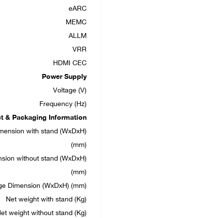
eARC
MEMC
ALLM
VRR
HDMI CEC
Power Supply
Voltage (V)
Frequency (Hz)
t & Packaging Information
mension with stand (WxDxH)
(mm)
sion without stand (WxDxH)
(mm)
ge Dimension (WxDxH) (mm)
Net weight with stand (Kg)
et weight without stand (Kg)