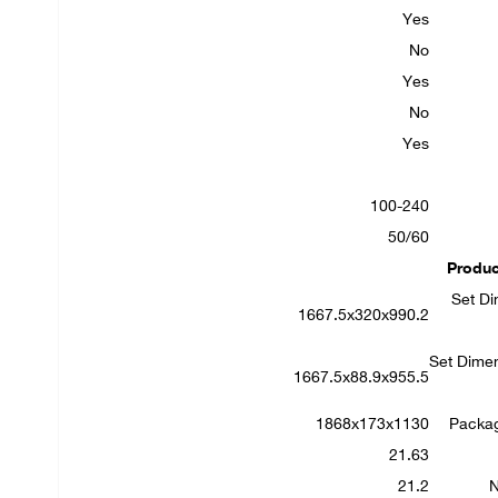
Yes
No
Yes
No
Yes
100-240
50/60
Produc
Set Di
1667.5x320x990.2
Set Dimen
1667.5x88.9x955.5
1868x173x1130
Packa
21.63
21.2
N