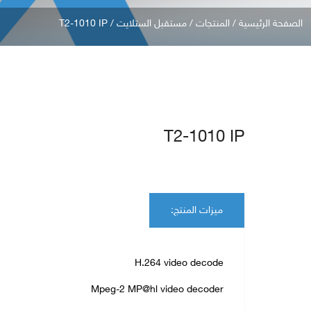
صفحة الرئيسية
/
المنتجات
/
مستقبل الستلايت
/ T2-1010 IP
T2-1010 IP
ميزات المنتج:
H.264 video decode
Mpeg-2 MP@hl video decoder