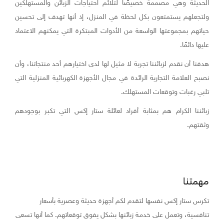
الحديثة وهي مصممة خصيصًا لتلائم احتياجات الزبائن والمستهلكين
ولتجعلهم يستمتعون بكل لحظة في المنزل، إذ أنها تهدف إلى تحسين
حياتهم بمجموعتها الواسعة من الأدوات المبتكرة التي يمكنهم الاعتماد
عليها دائمًا.
هدفنا أن نقدم لزبائننا تجربة لا مثيل لها لدى اختيارهم أحد منتجاتنا، وأن
نصبح العلامة التجارية الرائدة في مجال الأجهزة الكهربائية المنزلية التي
تلبي رغبات وتوقعات المستهلك.
زبائننا الكرام هم بمثابة أفراد لعائلة ستار إكس التي تكبر بوجودهم
وثقتهم.
مهمتنا
تكرس ستار إكس نفسها لتقدم لكم أجهزة حديثة وعصرية بأسعار
تنافسية، وتعمل على خدمة زبائنها بشكل يفوق توقعاتهم. كما أنها تسعى