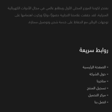
نفتخر لكوننا الموزع المحلي الأول وبطابع عالمي في مجال الأدوات الكهربائية
المنزلية. لقد حققت علامتنا التجارية حضورًا دوليًا وركزت اهتمامها على
توجهات الزبائن مع الحفاظ على خدمة شحن وتوصيل ممتازة.
روابط سريعة
» الصفحة الرئيسية
» حول الشركة
» متاجرنا
» تسجيل المنتج
» مركز التحميل
» اتصل بنا